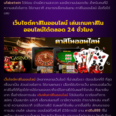
ufabetwin
ได้ค่อน ข้างมีความสะดวก และมีความปลอดภัย สำหรับคนที่มี
ความสนใจในการ ใช้งานเราก็ สามารถเลือกเล่นเกม คาสิโนออนไลน์ มือถือได้
เลย
เว็บไซต์คาสิโนออนไลน์ เล่นเกมคาสิโน
ออนไลน์ได้ตลอด 24 ชั่วโมง
เว็บไซต์คาสิโนออนไลน์
มีหลากหลายเว็บไซต์ ที่น่าสนใจเรา ต้องเลือกที่ดี ที่สุด
เพื่อมาเป็น ส่วนช่วยในการ ใช้งานแทนเรา เลือกใช้บริการเว็บ แทงบอลในเว็บ
คาสิโนที่ดีที่สุดได้การใช้งานของเราก็จะมีโอกาสได้รับผลกำไรกลับ คืนมาเพิ่ม
มาก ขึ้นถ้าต้องการเล่น
เดิมพันคาสิโนออนไลน์
ได้เงินจริง เราต้องทำการ
สมัคร เป็นสมาชิก แล้วก็ เลือกเล่นเกมที่ เรามีความถนัด ถ้าเราเลิกเล่น เกมที่
เรามี ความถนัดเราก็ จะมีโอกาสได้ รับผลกำไรเพิ่ม มากขึ้นมีทั้ง ลักษณะของ
การเล่น เกมไพ่ เล่นเกม ออนไลน์ทั่วๆไปที่ มีวิธีการใช้ งาน
คาสิโน888
ที่ไม่
เหมือน กันเพราะฉะนั้นหาก ใครสนใจเลือกเล่น เกมออนไลน์รูปแบบ ไหนก็เลือก