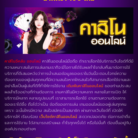
คาสิโน​จี​คลับ ​ออนไลน์
คาสิโนออนไลน์มือถือ ถ้าเราเลือกใช้บริการเว็บไซต์ที่ดีมี
ความเหมาะสมในการเล่นเกมเราก็จะมีโอกาสได้รับผลกำไรกลับคืนมาต่อการใช้
บริการที่ดีเสมอหวังว่าการนำเสนอข้อมูลของเราในวันนี้จะตอบโจทย์ความ
ต้องการของผู้เล่นทุกคนที่มีความสนใจหากใครสนใจก็สามารถเลือกใช้งานและ
อย่าลืมเป็นผู้เล่นที่ดีที่ทำให้การใช้งาน
เดิมพันคาสิโนออนไลน์
ของท่านประสบ
ผลสำเร็จอย่างที่ท่านต้องการ เกมคาสิโนมีความหลาก หลายในการเปิด ให้
บริการมีหลาก หลายรูปแบบที่ เราสามารถเลือกใช้ งานตามความต้องการ
ของเราได้ซึ่ง ถือได้ว่าเป็น ข้อดีของการเล่น เกมออนไลน์ของผู้เล่นทุกคน
เพราะ ฉะนั้นใครมีความ สนใจสมัครเป็นสมาชิก ผ่านทางเว็บไซต์ที่ เปิดให้
บริการให้ เรียบร้อย
เว็บไซต์คาสิโนออนไลน์
สะดวกปลอดภัย ต่อการเข้าถึง
และการใช้งาน ได้สามารถสร้างผล กำไรทุกครั้งได้ หรือไม่นั้นก็ ต้องขึ้นอยู่กับ
องค์ประกอบต่างๆ