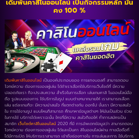
เดิมพันคาสิโนออนไลน์ เป็นกิจกรรมหลัก มั้น
คง 100 %
เดิมพันคาสิโนออนไลน์
เป็นองค์ประกอบของ การแทงบอลที่ สามารถตอบ
โจทย์ความ ต้องการของผู้เล่น ได้ถ้าเราเลือกใช้บริการเว็บไซต์ที่ มีความ
ปลอดภัยเรา ก็จะประสบความ สำเร็จในการเลือก เล่นเกมคาสิ โนออนไลน์มือ
ถือ รูปแบบของการ ใช้บริการในรูป แบบต่างๆมากมายให้ เราสามารถเลือก
เล่น แต่ละเกมก็จะ มีความน่าสนใจ ที่แตกต่างกัน ออกไป งั้นเรา มีความสนใจ
ใน การใช้งานรูป แบบไหนก็สามารถ ศึกษาหาข้อมูลต่างๆ ให้มันเป็นส่วน ช่วย
ในการใช้ บริการได้เพราะฉะนั้น ใครที่มีความ สนใจก็ขอให้ ทำการสมัครเป็น
สมาชิก
เว็บไซต์คาสิโนออนไลน์
2020 ที่มี การอัพเดทข้อมูลว่า สามารถตอบ
โจทย์ความ ต้องการของผู้เล่น ได้และเป็นคา สิโนออนไลน์ผ่าน ทางมือถือที่
ได้มีการเปิด ให้บริการเราสามารถ เข้าถึงช่องทางใน การเล่นและการ ใช้บริการ