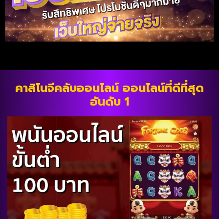
คาสิโน​จี​คลับ​ออนไลน์
ออนไลน์ที่ดีที่สุด
อันดับ 1