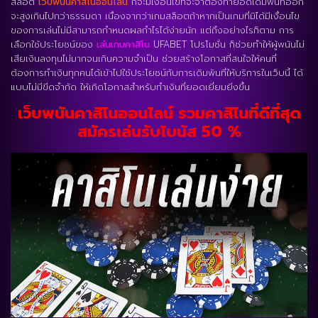
สล็อต
เว็บพนันคาสิโนออนไลน์
ก็จะมีเงื่อนไขที่จะจำต้องทำยอดเดิมพันที่ออก
จะสูงเกินไปกว่าธรรมดา เนื่องจากว่าเกมสล็อตถ้าหากเป็นเกมที่มิได้มีเงื่อนไข
ของการเล่นไม่มีสามารถกำหนดผลกำไรได้ง่ายนัก แต่ถึงอย่างไรก็ตาม การ
เลือกใช้ประโยชน์ของ
เล่นเกมคาสิโน
UFABET โปรโมชั่น ก็ช่วยทำให้ผู้พนันไม่
เสียเงินลงทุนไม่มากจนเกินความจำเป็น ช่วยสร้างโอกาสที่สนใจให้คนที่
ต้องการทำเงินทุกคนได้เข้าไปใช้ประโยชน์กับการเดิมพันที่ให้บริการในเว็บนี้ ได้
แบบไม่มีขีดจำกัด ให้เกิดโอกาสสำหรับทำเงินที่ยอดเยี่ยมยิ่งขึ้น
เว็บพนันคาสิโนออนไลน์ รวมคาสิโนที่ดีที่สุด
สมัครเล่นรับโบนัส 50 %