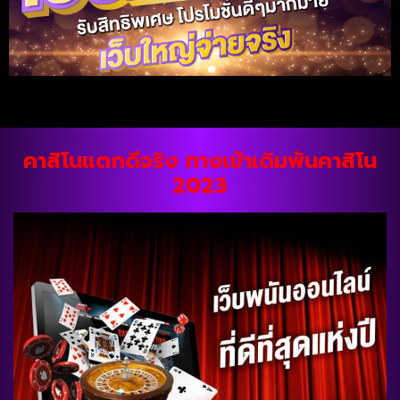
คาสิโนแตกดีจริง
ทางเข้าเดิมพันคาสิโน
2023