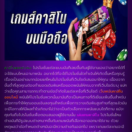
คาสิโนแตกดีจริง
โปรโมชั่นแต่ละแบบมันก็เลยขึ้นกับผู้ใช้งานเองว่าอยากได้ที่
จะใช้แบบไหนเอามาพนัน อยากได้ที่จะใช้โปรโมชั่นใดทำเงินให้เกิดขึ้นหรือคุณรู้
เรื่องเป็นอย่างมากน้อยแค่ไหนในโปรโมชั่นที่เว็บไซต์เสนอมาให้คุณ เนื่องจาก
ขั้นต่ำที่สุดคุณต้องทำยอดเดิมพันหรือยอดพนันให้ครบจากที่เว็บไซต์ระบุ แน่ๆ
ว่าเมื่อคุณสามารถกระทำตามข้อจำกัดในแต่ละครั้งที่เว็บไซต์
เว็บพนันคาสิโน
ออนไลน์
พนันให้โปรโมชั่นพวกนั้นมามันก็จะเป็นหนทางที่ดีเยี่ยมเพิ่มขึ้นสำหรับ
เพื่อการทำให้คุณออมเงินลงทุนสำหรับเพื่อการวางเดิมพันสูงท้ายที่สุดแล้วมัน
จะมีโอกาสให้มีผลกำไรเกิดมาไม่ว่าจะเป็นตัวเลือกการพนันแบบใดก็ตาม แม้จะ
คุยกันถึงโปรโมชั่นเพื่อตอบสนองผู้ใช้งานนั้น
เล่นเกมคาสิโน
โปรโมชั่นไหน
ต่างมันก็มีรูปแบบต่างๆนาๆขึ้นกับเกมพนันที่เลือกเอาออกมาใช้งาน ด้วย
เหตุผลว่าข้อกำหนดต่างๆมันจะมีความต่างกันออกไป เพราะเกมแต่ละเกมจะมี