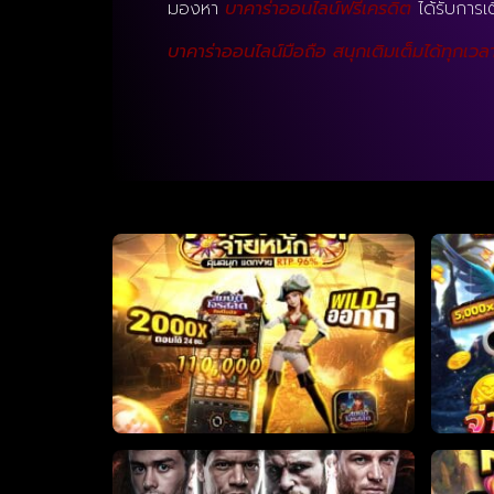
มองหา
บาคาร่าออนไลน์ฟรีเครดิต
ได้รับการเต
บาคาร่าออนไลน์มือถือ สนุกเติมเต็มได้ทุกเ