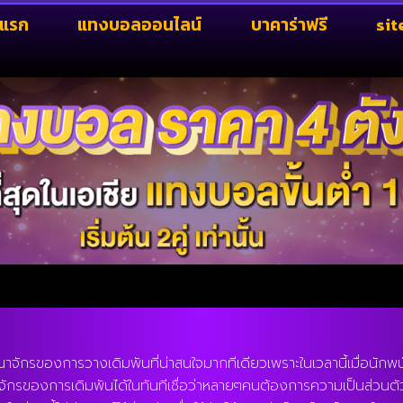
าแรก
แทงบอลออนไลน์
บาคาร่าฟรี
si
าจักรของการวางเดิมพันที่น่าสนใจมากทีเดียวเพราะในเวลานี้เมื่อนัก
ักรของการเดิมพันได้ในทันทีเชื่อว่าหลายๆคนต้องการความเป็นส่วนต