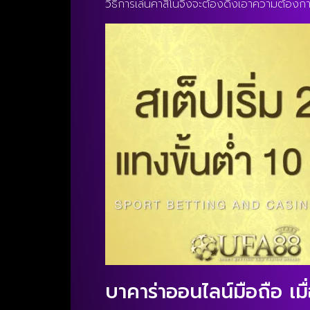
วิธีการเล่นคาสิโนจึงจะต้องดึงเอาความต้องการใน
บาคาร่าออนไลน์มือถือ เ