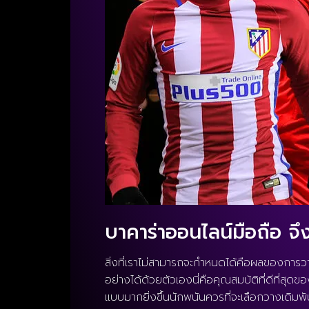
บาคาร่าออนไลน์มือถือ จึ
สิ่งที่เราไม่สามารถจะกำหนดได้คือผลของการ
อย่างได้ด้วยตัวเองนี่คือคุณสมบัติที่ดีที่สุ
แบบมากยิ่งขึ้นนักพนันควรที่จะเลือกวางเดิมพัน