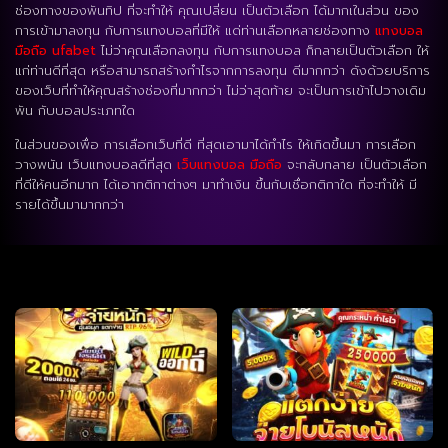
ช่องทางของพันทิป ที่จะทำให้ คุณเปลี่ยน เป็นตัวเลือก ได้มากเในส่วน ของ
การเข้ามาลงทุน กับการแทงบอลที่มีให้ แด่ท่านเลือกหลายช่องทาง
แทงบอล
มือถือ ufabet
ไม่ว่าคุณเลือกลงทุน กับการแทงบอล ก็กลายเป็นตัวเลือก ให้
แก่ท่านดีที่สุด หรือสามารถสร้างกำไรจากการลงทุน ดีมากกว่า ดังด้วยบริการ
ของเว็บที่ทำให้คุณสร้างช่องที่มากกว่า ไม่ว่าสุดท้าย จะเป็นการเข้าไปวางเดิม
พัน กับบอลประเภทใด
ในส่วนของเพื่อ การเลือกเว็บที่ดี ที่สุดเอามาได้กำไร ให้เกิดขึ้นมา การเลือก
วางพนัน เว็บแทงบอลดีที่สุด
เว็บแทงบอล มือถือ
จะกลับกลาย เป็นตัวเลือก
ที่ดีให้คนอีกมาก ได้เอากติกาต่างๆ มาทำเงิน ขึ้นกับเชื่อกติกาใด ที่จะทำให้ มี
รายได้ขึ้นมามากกว่า