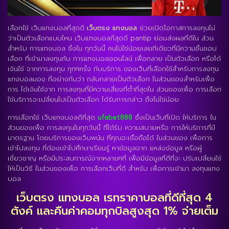
เลือกใช้ เว็บแทงบอลที่สุดดี
เว็บตรง แทงบอล
ช่วยเปิดโอกาสการลงทุนไม่
ว่าเป็นตัวเลือกแบบไหน เว็บแทงบอลที่สุดดี pantip ย่อมส่งผลที่ดีใน ส่วน
สำหรับ การแทงบอล ซึ่งใน ทุกวันนี้ คนไม่ใช่น้อยเลยทีเดียวที่มีความชื่นชอบ
เลือก ที่เข้ามาลงทุนกับ การแทงบอลออนไลน์ เพื่อกลาย เป็นตัวเลือก หรือได้
เงินใช้ จากการลงทุน ทุกๆครั้ง กับบริการ ของเว็บที่เลือกใช้สำหรับการลงทุน
แทงบอลมอง ที่อย่างกับว่า กลับกลายเป็นตัวเลือก ในส่วนของสำหรับเพื่อ
การ ได้เงินใช้จาก การลงทุนที่มีความเสี่ยงที่ต่ำที่สุดใน ส่วนของเพื่อ การเลือก
ใช้บริการจะเปลี่ยนไปเป็นตัวเลือก ได้รับการกล่าว ถึงไม่ใช่น้อย
การเลือกใช้ เว็บแทงบอลดีที่สุด
ufabet888
ซึ่งเป็นเว็บที่เปิด ให้บริการ ใน
ส่วนของเพื่อ การลงทุนในทุกวันนี้ ที่ได้รับ ความสบายหรือ การให้บริการที่มี
มาตรฐาน โดยบริการของเว็บพนัน ที่คุณจะเชื่อถือได้ ในส่วนของ เพื่อการ
เข้าไปลงทุน ที่ต้องเข้าไปศึกษาเรียนรู้ หาข้อมูลจาก แหล่งข้อมูล หรือผู้
เชี่ยวชาญ หรือมีประสบการณ์จากหลายๆที่ เพื่อมีข้อมูลที่ดีที่จะ ปรับเปลี่ยนใช้
ให้เป็นวิธี ในส่วนของเพื่อ การเลือกเว็บที่ดี สำหรับ เพื่อการเข้ามา ลงทุนแทง
บอล
เว็บตรง แทงบอล เรทราคาบอลที่ดีที่สุด 4
ตังค์ และคืนค่าคอมทุกบิลสูงสุด 1% จ่ายเต็ม