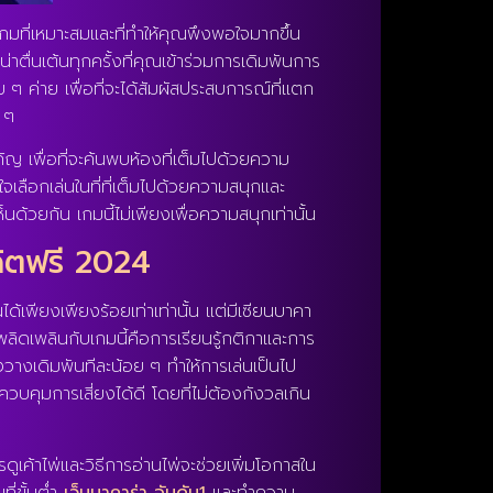
เกมที่เหมาะสมและที่ทำให้คุณพึงพอใจมากขึ้น
ตื่นเต้นทุกครั้งที่คุณเข้าร่วมการเดิมพันการ
ๆ ค่าย เพื่อที่จะได้สัมผัสประสบการณ์ที่แตก
 ๆ
ญ เพื่อที่จะค้นพบห้องที่เต็มไปด้วยความ
เลือกเล่นในที่ที่เต็มไปด้วยความสนุกและ
ด้วยกัน เกมนี้ไม่เพียงเพื่อความสนุกเท่านั้น
ดิตฟรี 2024
ด้เพียงเพียงร้อยเท่าเท่านั้น แต่มีเซียนบาคา
เพลิดเพลินกับเกมนี้คือการเรียนรู้กติกาและการ
งวางเดิมพันทีละน้อย ๆ ทำให้การเล่นเป็นไป
วบคุมการเสี่ยงได้ดี โดยที่ไม่ต้องกังวลเกิน
รดูเค้าไพ่และวิธีการอ่านไพ่จะช่วยเพิ่มโอกาสใน
ี่ขั้นต่ำ
เว็บบาคาร่า อันดับ1
และทำความ