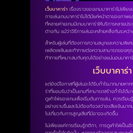
เว็บบาคาร่า
เรื่องราวของเกมบาคาร่าไม่เพียงแค
การเล่นเกมบาคาร่าไม่ได้มีแค่หน้าตาของภาพและ
ที่หลายค่ายเกมมีเกมบาคาร่าให้บริการหลายประก
ต่างกัน แม้ว่าวิธีการเล่นจะคล้ายคลึงกันระห
สำหรับผู้เล่นที่ต้องการความสนุกและความพิเศ
เพลิดเพลินและท้าทายต่อความสามารถของคุณ อย่
ท้าทายที่เหมาะสมกับคุณได้อย่างแน่นอนบาคาร่าถ
เว็บบาคาร่
แต่ยังมีโอกาสที่ผู้เล่นจะได้รับกำไรมากมายหาก
ร่าที่ยอมรับว่าเป็นเกมที่สามารถสร้างกำไรได้มา
ดูเค้าไพ่ของเกมเพื่อเริ่มต้นการเล่น, ควรเรี
อย่างราบรื่นและไม่ต้องกังวลว่าจะเสียเงินมาก
ไปเกี่ยวกับการสูญเสียที่มีอาจจะเกิดขึ้น
ไม่เพียงแค่การเรียนรู้กติกา, การดูเค้าไพ่เป็นอ
การทำกำไรดังนั้น, หากคุณต้องการสนุกและทำกำ