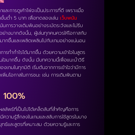
ละการดูเค้าไพ่จะเป็นประการที่ดี เพราะเมื่อ
จากขั้นต่ำ 5 บาท เพื่อทดลองเล่น
เว็บพนัน
ันการวางเดิมพันอย่างระมัดระวังและไม่รีบ
ดอย่างมากดังนั้น, ผู้เล่นทุกคนควรให้โอกาสกับ
้มากขึ้นและเพลิดเพลินไปกับเกมอย่างแน่นอน
การทำกำไรได้มากขึ้น ด้วยความเข้าใจในสูตร
จมากขึ้น ดังนั้น มีบทความนี้เพื่อแนะนำวิธี
งเกมในทุกมิติ เริ่มต้นจากการเข้าใจว่ามีการ
่อเพิ่มโอกาสในการชนะ เช่น การเดิมพันตาม
รี 100%
ลัพธ์ที่เป็นไปได้เคล็ดลับที่สำคัญคือการ
ีความรู้ลึกลงในเกมและสลับการใช้สูตรในบาง
ุทธ์และสูตรที่เหมาะสม ด้วยความรู้และการ