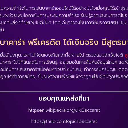
ามสำเร็จในการเล่นบาคาร่าออนไลน์ได้อย่างมั่นใจเมื่อคุณได้เข้าสู่
ล่นจะช่วยเพิ่มโอกาสในการประสบความสำเร็จเรียนรู้จากประสบการณ์ของผู้เ
คและยกทีมสิ่งที่ทำให้เว็บไซต์นั้นๆ โดดเด่นอาจจะเป็นการให้บริการเสริม เ
่น.
ี่บาคาร่า ฟรีเครดิต ได้เงินจริง มีสูต
อเสี่ยงทุน, และไม่ให้ตนเองเกินกว่าที่จะจ่ายได้ ตรวจสอบว่าเว็บไซต์
ส
บาคาร่าไม่มีที่สิ้นสุดในการเรียนรู้. อยู่เสมอในการสืบค้นข้อมูลใหม
ลินกับการเล่นบาคาร่าเมื่อค้นหาเว็บที่เหมาะสม, ทำการสมัครบัญชี ติด
ุณได้ทำการสมัคร, ยืนยันตัวตนเพื่อให้แน่ใจว่าคุณเป็นผู้ที่มีจุดประสงค
ขอบคุณเเหล่งที่มา
httpsen.wikipedia.orgwikiBaccarat
httpsgithub.comtopicsbaccarat