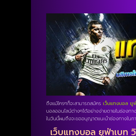
ถึงแม้ใครๆก็จะสามารถสมัคร
เว็บแทงบอล ยูฟ
บอลออนไลน์ต่างๆได้อย่างง่ายดายในช่องทางที
ในวันนี้ผมถึงจะขออนุญาตแนะนำช่องทางในกา
เว็บแทงบอล ยูฟ่าเบท วิ