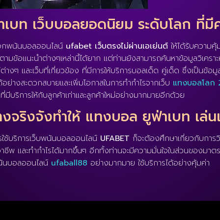
าเบท เว็บบอลยอดนิยม ระดับโลก ที่มีค
อเลือกพนันบอลออนไลน์
ufabet เว็บตรงไม่ผ่านเอเย่นต์
ให้ได้รับความคุ้
ัติตามข้อแนะนำต่างๆเหล่านี้ได้ยาก แต่ท่านยังสามารถค้นหาข้อมูลวิเคร
ๆ และเว็บที่เกี่ยวข้อง ที่มีการให้บริการบอลเด็ด คู่เด็ด ซึ่งเป็นข้อม
ด้อย่างสะดวกสบายและเพิ่มโอกาสในการทำกำไรจากเว็บ
แทงบอลโลก 
่มีบริการให้กับลูกค้าเก่าและลูกค้าใหม่อย่างมากมายอีกด้วย
่างจริงจังทำให้ แทงบอล ยูฟ่าเบท เล่น
การใช้บริการเว็บพนันบอลออนไลน์
UFABET
ก็จะต้องศึกษาเกี่ยวกับการว
 และทำกำไรได้มากขึ้นๆ อีกทั้งท่านจะมีความมั่นใจในส่วนของมาตรฐา
บพนันบอลออนไลน์
ufaball88
อย่างมากมาย ใช้บริการได้อย่างคุ้มค่า