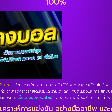
100%
่าเบท
และใช้บริการเว็บพนันบอลออนไลน์ได้อย่างง่ายดายโดยไม่ต้องเ
่จะสามารถสร้างรายได้เสริมและรายได้หลักให้กับตนเองและการ แทงบอล แ
รใช้บริการ
เว็บแทงบอลออนไลน์
แบบมืออาชีพเพื่อจะสามารถทำกำไรแล
เคราะห์การแข่งขัน อย่างมืออาชีพ และ