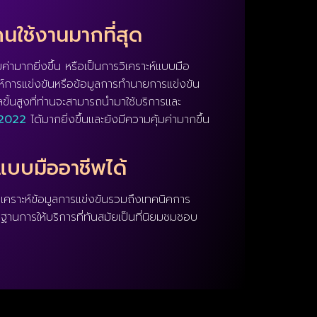
นใช้งานมากที่สุด
มค่ามากยิ่งขึ้น หรือเป็นการวิเคราะห์แบบมือ
าะห์การแข่งขันหรือข้อมูลการทำนายการแข่งขัน
ูลขั้นสูงที่ท่านจะสามารถนำมาใช้บริการและ
2022
ได้มากยิ่งขึ้นและยังมีความคุ้มค่ามากขึ้น
แบบมืออาชีพได้
ิเคราะห์ข้อมูลการแข่งขันรวมถึงเทคนิคการ
นการให้บริการที่ทันสมัยเป็นที่นิยมชมชอบ