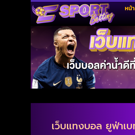
หน้
เว็บแทงบอล ยูฟ่าเบ