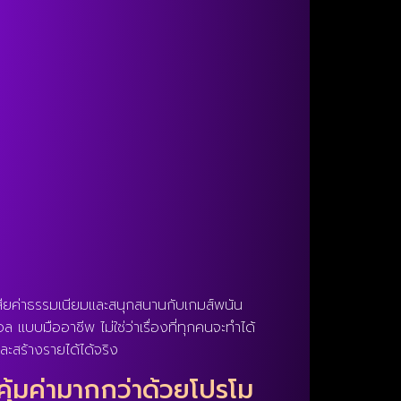
สียค่าธรรมเนียมและสนุกสนานกับเกมส์พนัน
บบมืออาชีพ ไม่ใช่ว่าเรื่องที่ทุกคนจะทำได้
ะสร้างรายได้ได้จริง
คุ้มค่ามากกว่าด้วยโปรโม