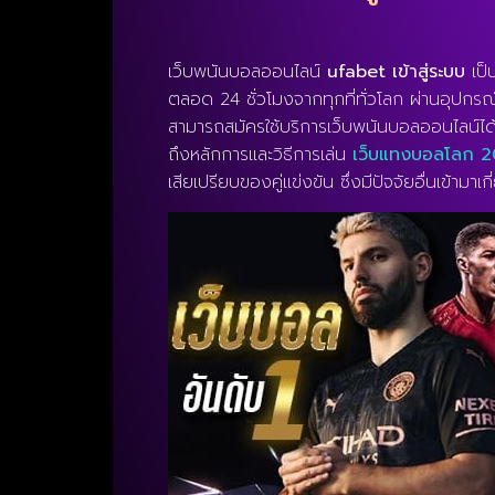
เว็บพนันบอลออนไลน์
ufabet เข้าสู่ระบบ
เป็
ตลอด 24 ชั่วโมงจากทุกที่ทั่วโลก ผ่านอุปกรณ์ส
สามารถสมัครใช้บริการเว็บพนันบอลออนไลน์ได
ถึงหลักการและวิธีการเล่น
เว็บแทงบอลโลก 
เสียเปรียบของคู่แข่งขัน ซึ่งมีปัจจัยอื่นเข้ามา