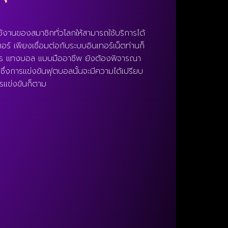
านของสมาชิกทั่วโลกให้สามารถใช้บริการได้
อร์ เพียงเชื่อมต่อกับระบบอินเทอร์เน็ตท่านก็
่การ แทงบอล แบบมืออาชีพ ยังต้องพิจารณา
ซึ่งการแข่งขันฟุตบอลนั้นจะมีความได้เปรียบ
การแข่งขันก็ตาม