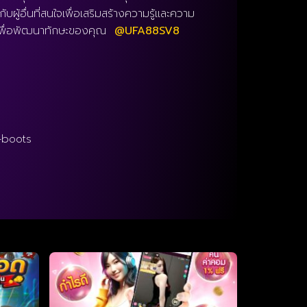
้อื่นที่สนใจเพื่อเสริมสร้างความรู้และความ
แทงเพื่อพัฒนาทักษะของคุณ
@UFA88SV8
-boots