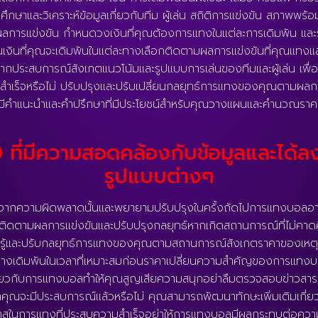
ษาและวิเคราะห์ข้อมูลเกี่ยวกับทีม ผู้เล่น สถิติการแข่งขัน สภาพพร
อผลการแข่งขัน กำหนดวงเงินที่คุณต้องการแทงในแต่ละการเดิมพัน และระ
นเงินที่คุณจะเดิมพันในแต่ละทางเลือกติดตามผลการแข่งขันที่คุณแทง
จากประสบการณ์สังเกตแนวโน้มและรูปแบบการเล่นของทีมและผู้เล่น เพื่อ
ำเร็จหรือไม่ ปรับปรุงและปรับเปลี่ยนกลยุทธ์การแทงของคุณตามผล
ะมีคำแนะนำและคำปรึกษาที่มีประโยชน์สำหรับคุณวางแผนและคำนวณราคาแ
่มีความสอดคล้องกับข้อมูลและได้ลงทุนก
รูปแบบต่างๆ
ากความผิดพลาดนั้นและพยายามปรับปรุงในครั้งถัดไปการแทงบอลอาจใ
ติดตามผลการแข่งขันและปรับปรุงกลยุทธ์หากเกิดสถานการณ์ที่ไม่คาดคิ
บรู้และปรับกลยุทธ์การแทงของคุณตามสถานการณ์สังเกตราคาของเหตุ
งเดิมพันในเวลาที่เหมาะสมก่อนราคาเปลี่ยนความสำคัญของการแทงบอล
เกี่ยวกับการแทงบอลทำให้คุณสูญเสียความสนุกอย่าลืมตรวจสอบข่าวสารแล
่ว่าคุณจะมีประสบการณ์แล้วหรือไม่ คุณสามารถพัฒนาทักษะเพิ่มเติมเกี่ยว
โอกาสในการแทงที่ประสบความสำเร็จอย่าให้การแทงบอลมีผลกระทบต่อควา