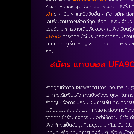
Asian Handicap, Correct Score และอื่น ๆศึก
เข้า
ราคาอื่น ๆ และปัจจัยอื่น ๆ ที่อาจมีผลต่
เดิมพันตามทางเลือกที่คุณเลือก และระบุจำนว
แข่งขันและการวางเดิมพันของคุณเพื่อเรียนรู้
UFA90
การตัดสินใจในอนาคตหากคุณมีความส
สนทนากับผู้เชี่ยวชาญหรือนักแทงมืออาชีพ จ
คุณ
สมัคร แทงบอล UFA90 ที
หากคุณทำความผิดพลาดในการแทงบอล รับรู้จ
และการเดิมพันแล้ว คุณยังต้องระบุเวลาในการ
สำคัญ หรือการเปลี่ยนแผนการเล่น คุณควรรั
เปลี่ยนแปลงตลอดเวลา คุณอาจต้องการที่จะวา
จากการเข้าร่วมกิจกรรมนี้ อย่าให้ความเข้าใจ
เพื่อให้คุณเป็นข้อมูลที่สมบูรณ์และทันสมัย ไม
เทคนิค หรือเทคนิคการแทงอื่น ๆ เพื่อเพิ่ม