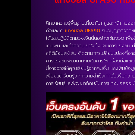
ศึกษาความรู้พื้นฐานเกี่ยวกับกฎและกติกาขอ
ถือและได้
แทงบอล UFA90
รับอนุญาตจากหน
ได้และปฏิบัติตามวงเงินนั้นอย่างเข้มงวด เพื่
เดิมพัน และทำความเข้าใจถึงแผนการแข่งขัน ศึกษ
สถิติข้อมูลผู้เล่น ติดตามการเปลี่ยนแปลงที่อ
การแข่งขันพัฒนาทักษะในการใช้เครื่องมือและเทค
นี่อาจช่วยให้คุณเรียนรู้จากคนอื่น และเพิ่ม
เพียงแต่เรียนรู้จากความสำเร็จเท่านั้นเพิ่มคว
การเรียนรู้และพัฒนาทักษะในการแทงบอลออนไ