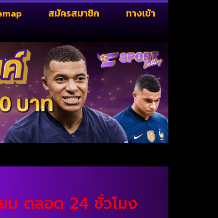
temap
สมัครสมาชิก
ทางเข้า
่ยม ตลอด 24 ชั่วโมง