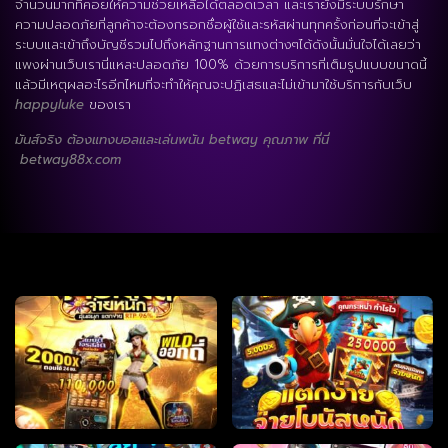
จำนวนมากที่คอยให้ความช่วยเหลือได้ตลอดเวลา และเรายังมีระบบรักษา
ความปลอดภัยที่ลูกค้าจะต้องกรอกชื่อผู้ใช้และรหัสผ่านทุกครั้งก่อนที่จะเข้าสู่
ระบบและเข้าถึงบัญชีรวมไปถึงหลักฐานการแทงต่างๆได้ดังนั้นมั่นใจได้เลยว่า
แพงผ่านเว็บเรานี่แหละปลอดภัย 100% ด้วยการบริการที่เต็มรูปแบบขนาดนี้
แล้วมีเหตุผลอะไรอีกไหมที่จะทำให้คุณจะปฏิเสธและไม่เข้ามาใช้บริการกับเว็บ
happyluke
ของเรา
มันส์จริง ต้องแทงบอลและเล่นพนัน betway คุณภาพ ที่นี่
betway88x.com