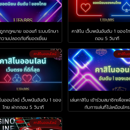
นถูกกฎหมาย ของแท้ ระบบรักษา
คาสิโน เว็บพนันอันดับ 1 ของ
ความปลอดภัยที่ยอดเยี่ยม
ถอน 5 วินาที
คาสิโนออนไลน์
คาสิโนอ
โนออนไลน์ เว็บพนันอันดับ 1 ของ
เล่นคาสิโน เข้าร่วมสมาชิกเพื่อเพ
ไทย ฝากถอน 5 วินาที
กับการเล่นที่ไม่เหมือนใคร
คาสิโนออนไลน์