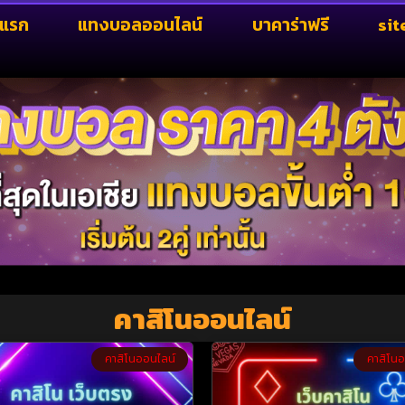
าแรก
แทงบอลออนไลน์
บาคาร่าฟรี
si
คาสิโนออนไลน์
คาสิโนออนไลน์
คาสิโนอ