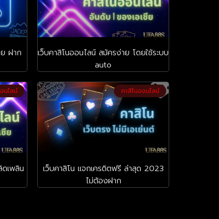
ไทย ฝาก
เว็บคาสิโนออนไลน์ สมัครง่าย โดยใช้ระบบ
auto
อนไลน์
คาสิโนออนไลน์
ลิดเพลิน
เว็บคาสิโน แจกเครดิตฟรี ล่าสุด 2023
ไม่ต้องฝาก