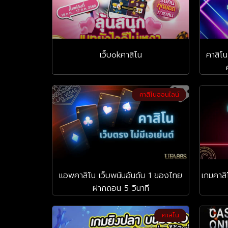
เว็บokคาสิโน
คาสิโ
คาสิโนออนไลน์
แอพคาสิโน เว็บพนันอันดับ 1 ของไทย
เกมคาสิ
ฝากถอน 5 วินาที
คาสิโน