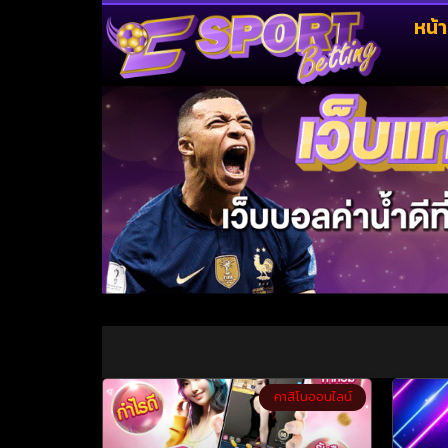
หน้
คาสิโนออนไลน์