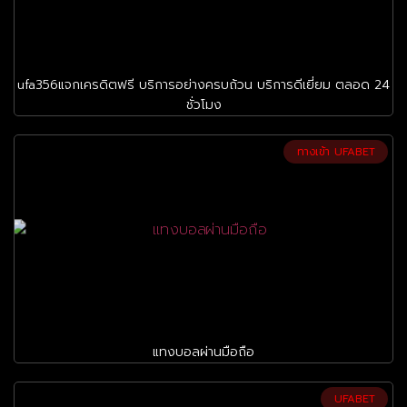
ufa356แจกเครดิตฟรี บริการอย่างครบถ้วน บริการดีเยี่ยม ตลอด 24
ชั่วโมง
ทางเข้า UFABET
แทงบอลผ่านมือถือ
UFABET