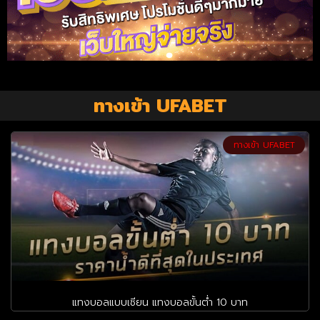
ทางเข้า UFABET
ทางเข้า UFABET
แทงบอลแบบเซียน แทงบอลขั้นต่ำ 10 บาท