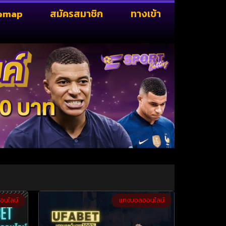
temap
สมัครสมาชิก
ทางเข้า
อนไลน์
แทงบอลออนไลน์