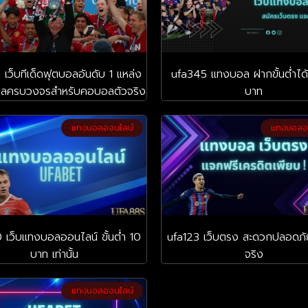
 เว็บทีเด็ดฟุตบอลอันดับ 1 แหล่ง
ufa345 แทงบอล ฝากขั้นต่ำได้ท
มูลครบวงจรสำหรับคอบอลตัวจริง
บาท
แทงบอลออนไลน์
แทงบอลอ
 เว็บแทงบอลออนไลน์ ขั้นต่ำ 10
ufa123 เว็บตรง สะดวกปลอดภัย
บาท เท่านั้น
จริง
แทงบอลออนไลน์