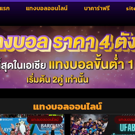
าแรก
แทงบอลออนไลน์
บาคาร่าฟรี
si
แทงบอลออนไลน์
แทงบอลออนไลน์
แทงบอลอ