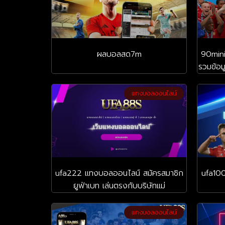
ผลบอลสด7m
90mini
รวมข้อ
แทงบอลออนไลน์
ufa222 แทงบอลออนไลน์ สมัครสมาชิก
ufa100
ยูฟ่าเบท เล่นตรงกับบริษัทแม่
แทงบอลออนไลน์