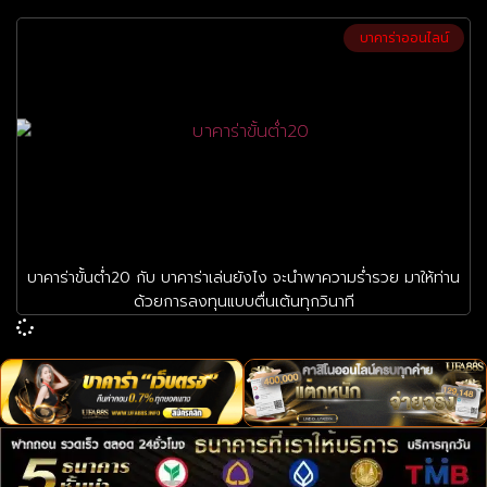
บาคาร่าออนไลน์
บาคาร่าขั้นต่ำ20 กับ บาคาร่าเล่นยังไง จะนำพาความร่ำรวย มาให้ท่าน
ด้วยการลงทุนแบบตื่นเต้นทุกวินาที