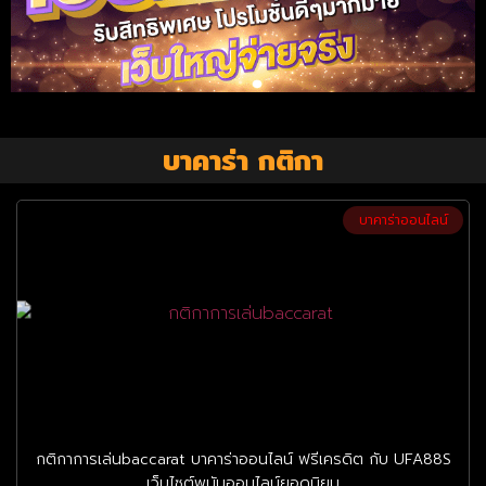
บาคาร่า กติกา
บาคาร่าออนไลน์
กติกาการเล่นbaccarat บาคาร่าออนไลน์ ฟรีเครดิต กับ UFA88S
เว็บไซต์พนันออนไลน์ยอดนิยม