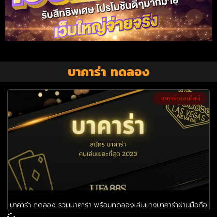
บาคาร่า ทดลอง
บาคาร่าออนไลน์
บาคาร่า ทดลอง รวมบาคาร่า พร้อมทดลองเล่นแทงบาคาร่าผ่านมือถือ