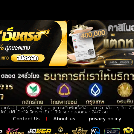
ออนไลน์ (Live Casino) ครบทุกการเดิมพันทั้งกีฬา บาคาร่า สล็อต รูเล็ต เสื
ตโนมัติ เปิดให้บริการทุกวัน ไม่มีวันหยุดตลอดเวลา 24/7 ชม.
Contact Us
About us
privacy policy