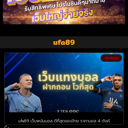
ufa89
แทงบอล
ufa89 เว็บพนันบอล ดีที่สุดของไทย ราคาบอล 4 ตังค์