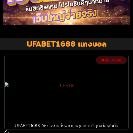
UFABET1688 แทงบอล
UFABET1688
UFABET1688 ใช้งานง่ายถึงผ่านทุกอุปกรณ์ที่คุณมีอยู่ในมือ