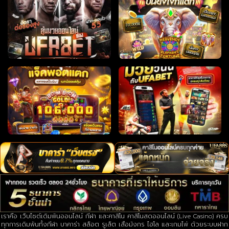
เราคือ เว็บไซต์เดิมพันออนไลน์ กีฬา และคาสิโน คาสิโนสดออนไลน์ (Live Casino) ครบ
ทุกการเดิมพันทั้งกีฬา บาคาร่า สล็อต รูเล็ต เสือมังกร ไฮโล และเกมไพ่ ด้วยระบบฝาก