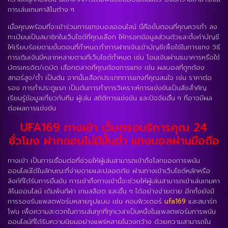
การเล่นเกมคาสิโนต่าง ๆ
เมื่อคุณพร้อมที่จะเข้าร่วมการแทงบอลออนไลน์ นี่คือขั้นตอนที่คุณควรทำ ลง
ทะเบียนเป็นสมาชิกในเว็บไซต์ที่คุณเลือก ให้กรอกข้อมูลส่วนตัวและตั้งค่าบัญชี
ให้เรียบร้อยตามขั้นตอนที่กำหนด.ทำการฝากเงินเข้าบัญชีเพื่อใช้ในการแทง วิธี
การเติมเงินมีหลากหลายตามที่เว็บไซต์กำหนด เช่น โอนเงินผ่านธนาคารหรือใช้
บัตรเครดิต/เดบิต เลือกตลาดที่คุณต้องการแทง เช่น ผลบอลที่ถูกต้อง
สกอร์สูง/ต่ำ เป็นต้น จากนั้นเลือกประเภทการแทงที่คุณสนใจ เช่น ราคาต่อ
รอง การทำประตูแรก เป็นต้นการทำการวิเคราะห์การแข่งขันเป็นสิ่งสำคัญ
เรียนรู้ข้อมูลเกี่ยวกับทีม ผู้เล่น สถิติการแข่งขัน และปัจจัยอื่น ๆ ที่อาจมีผล
ต่อผลการแข่งขัน
UFA169 ทางเข้า เว็บตรงบริการคุณ 24
ชั่วโมง ฝากถอนไม่มีขั้นต่ำ แทงบอลผ่านมือถือ
ทางเข้า เป็นการเชื่อมต่อที่ช่วยให้ผู้เล่นสามารถเข้าถึงโลกของการพนัน
ออนไลน์ได้ในลักษณะที่ง่ายดายและปลอดภัย ผ่านทางเข้าเว็บไซต์หลักหรือ
ลิงก์ที่ได้รับการยืนยัน การเข้าถึงทางเข้านี้จะช่วยให้ผู้เล่นสามารถเข้าเล่นเกมคา
สิโนออนไลน์ เดิมพันกีฬา เกมสล็อต และอื่น ๆ ได้อย่างง่ายดาย อีกทั้งยังมี
การรองรับแพลตฟอร์มหลายรูปแบบ เช่น คอมพิวเตอร์
ufa169
และสมาร์ท
โฟน เพื่อความสะดวกในการเล่นทุกที่ทุกเวลาเป็นหนึ่งในแพลตฟอร์มการพนัน
ออนไลน์ที่ได้รับความนิยมอย่างแพร่หลายในวงกว้าง ด้วยความสามารถใน