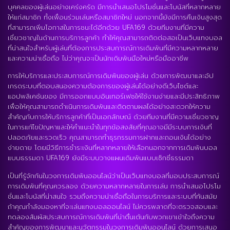
บุคคลของผู้เล่นอย่างเคร่งครัด มีการนำเสนอโปรโมชั่นและโบนัสที่หลากหลาย
ให้แก่สมาชิก ทั้งเพื่อนร่วมเล่นหรือสมาชิกใหม่ นอกจากนี้ยังมีการคืนเงินสูงสุด
ที่สามารถเพิ่มโอกาสในการชนะได้อีกด้วย UFA169 ด้วยทีมงานที่มีความ
เชี่ยวชาญในด้านการบริการลูกค้า ทำให้คุณสามารถติดต่อสอเป็นเว็บแทงบอล
ที่น่าสนใจสำหรับผู้เล่นที่ต้องการประสบการณ์การเดิมพันที่มีความหลากหลาย
และความน่าเชื่อถือ ไม่ว่าคุณจะเป็นนักเดิมพันมือใหม่หรือมืออาชีพ
การให้บริการและประสบการณ์การเดิมพันของผู้เล่น ด้วยการพัฒนาและอัป
เกรดระบบที่ตอบสนองความต้องการของผู้เล่นได้อย่างดีเว็บไซต์และ
แอปพลิเคชันของ มีการออกแบบอินเทอร์เฟซให้ใช้งานง่ายและมีประสิทธิภาพ
เพื่อให้คุณสามารถดำเนินการเดิมพันและติดตามผลได้อย่างสะดวกให้ความ
สำคัญกับการให้บริการลูกค้าที่เป็นเอกลักษณ์ ด้วยทีมงานที่มีความเชี่ยวชาญ
ในการแก้ไขปัญหาและให้คำแนะนำในทุกข้อสงสัยที่คุณอาจมีมีระบบการเงินที่
ปลอดภัยและรวดเร็ว คุณสามารถทำธุรกรรมการฝากและถอนเงินได้อย่าง
ง่ายดาย โดยมีวิธีการชำระเงินที่หลากหลายให้เลือกนอกจากการเดิมพันบอล
แบบธรรมดา UFA169 ยังมีระบบวางแผนเดิมพันแบบเซ็กซี่ธรรมดา
เป็นที่รู้จักกันในวงการเดิมพันออนไลน์ว่าเป็นเว็บแทงบอลที่มอบประสบการณ์
การเดิมพันที่คุณควรลอง ด้วยความหลากหลายในการเล่น การนำเสนอโปรโม
ชั่นและโบนัสที่น่าสนใจ รวมถึงความน่าเชื่อถือในการบริการและระบบที่ทันสมัย
ถ้าคุณกำลังมองหาที่จะเล่นแทงบอลออนไลน์ ไม่ควรพลาดที่จะตรวจสอบและ
ทดลองสัมผัสประสบการณ์การเดิมพันที่น่าตื่นเต้นกับพวกเขาเข้าใจถึงความ
สำคัญของการพัฒนาและนวัตกรรมในวงการเดิมพันออนไลน์ ด้วยการเสนอ