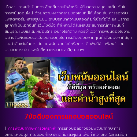
เมื่อสรุปทางเข้าเป็นทางเลือกที่น่าสนใจสำหรับผู้ที่หาความสนุกและตื่นเต้นใน
การพนันออนไลน์ ด้วยความหลากหลายของเกมที่มีให้เลือกเล่น การรองรับ
แพลตฟอร์มหลายรูปแบบ ระบบรักษาความปลอดภัยที่เชื่อถือได้ และบริการ
ลูกค้าที่เป็นเอกฉันท์ เว็บไซต์นี้จะทำให้คุณได้สัมผัสประสบการณ์การพนันที่
สมบูรณ์แบบและไม่เหมือนใคร อย่างไรก็ตาม ควรจำไว้ว่าการพนันต้องใช้งาน
อย่างรับผิดชอบและมีส่วนควบคุมในการเสี่ยงด้วยหากคุณกำลังมองหาที่สนุก
และน่าตื่นเต้นในการเล่นเกมพนันออนไลน์หรือการเดิมพันกีฬา เพื่อเข้าร่วม
ประสบการณ์การพนันที่หลากหลายและมีคุณภาพ
7ข้อดีของการแทงบอลออนไลน์
1 .
การพัฒนาทักษะการวิเคราะห์
: การแทงบอลอาจช่วยพัฒนาทักษะการ
วิเคราะห์ข้อมูล คุณต้องศึกษาสถิติทีมและผู้เล่น เพื่อทำความเข้าใจและเลือก